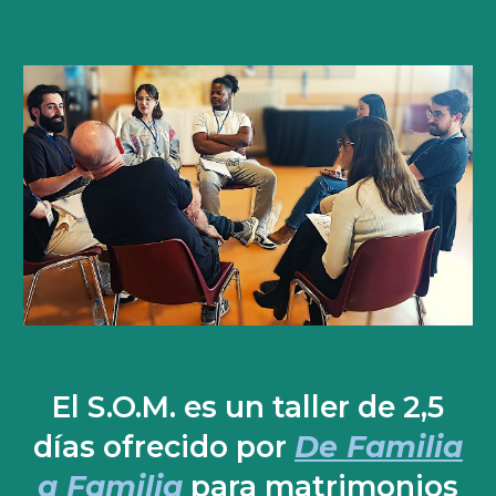
El S.O.M. es un
taller de 2,5
días ofrecido por
De Familia
a Familia
para
matrimonios