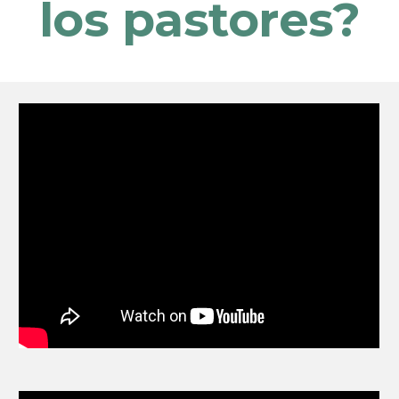
l
os pastores?