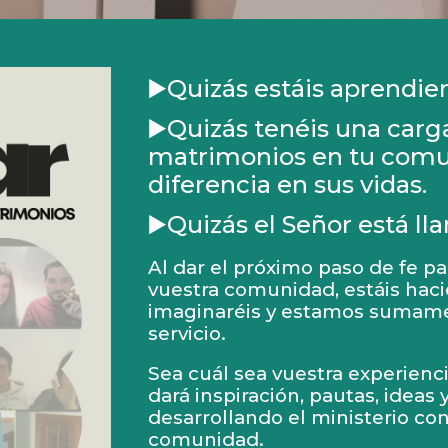
▶️Quizás estáis aprendiend
▶️Quizás t
enéis
una carga
matrimonios
en tu comu
diferencia en sus vidas.
▶️Quizás el Señor está ll
Al dar el próximo paso de fe p
vuestra comunidad, estáis hac
imaginaréis y estamos sumame
servicio.
Sea cuál sea vuestra experienc
dará inspiración, pautas, ideas 
desarrollando el ministerio co
comunidad.