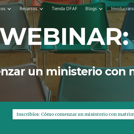
tos
Recursos
Tienda DFAF
Blogs
Involucrars
ip to main content
Skip to navigat
WEBINAR
zar un ministerio con 
Inscribíos: Cómo comenzar un ministerio con matri