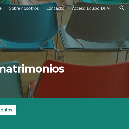
e
Sobre nosotros
Contacto
Acceso Equipo DFAF
ion
:
matrimonios
monios